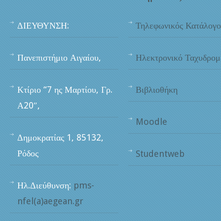
ΔΙΕΥΘΥΝΣΗ:
Τηλεφωνικός Κατάλογο
Πανεπιστήμιο Αιγαίου,
Ηλεκτρονικό Ταχυδρομ
Κτίριο “7 ης Μαρτίου, Γρ.
Βιβλιοθήκη
Α20″,
Moodle
Δημοκρατίας 1, 85132,
Ρόδος
Studentweb
Ηλ.Διεύθυνση:
pms-
nfel(a)aegean.gr