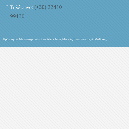
Τηλέφωνο:
(+30) 22410
99130
Πρόγραμμα Μεταπτυχιακών Σπουδών - Νέες Μορφές Εκπαίδευσης & Μάθησης