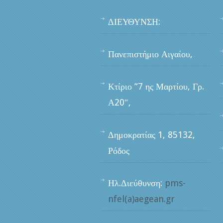
ΔΙΕΥΘΥΝΣΗ:
Πανεπιστήμιο Αιγαίου,
Κτίριο “7 ης Μαρτίου, Γρ.
Α20″,
Δημοκρατίας 1, 85132,
Ρόδος
Ηλ.Διεύθυνση:
pms-
nfel(a)aegean.gr