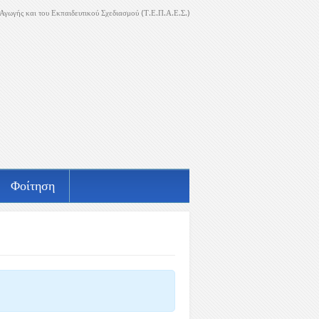
Αγωγής και του Εκπαιδευτικού Σχεδιασμού (Τ.Ε.Π.Α.Ε.Σ.)
Φοίτηση