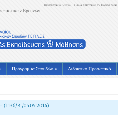
Πανεπιστήμιο Αιγαίου - Τμήμα Επιστημών της Προσχολικής 
ρωπιστικών Ερευνών
»
Πρόγραμμα Σπουδών
»
Διδακτικό Προσωπικό
– (1136/Β΄/05.05.2014)