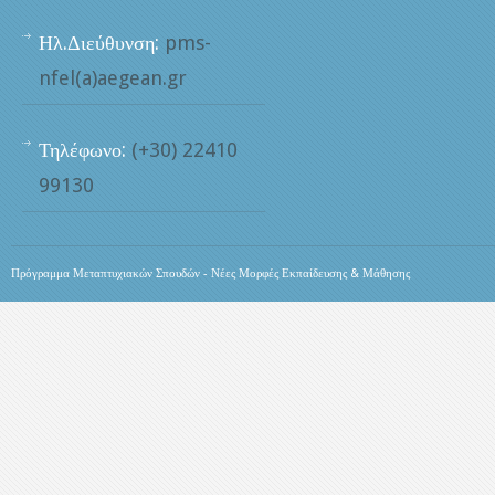
Ηλ.Διεύθυνση:
pms-
nfel(a)aegean.gr
Τηλέφωνο:
(+30) 22410
99130
Πρόγραμμα Μεταπτυχιακών Σπουδών - Νέες Μορφές Εκπαίδευσης & Μάθησης