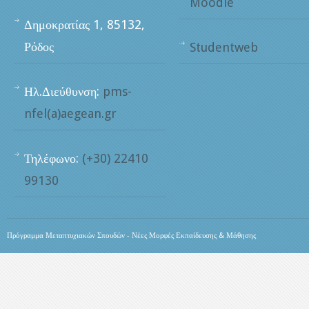
Moodle
Δημοκρατίας 1, 85132,
Ρόδος
Studentweb
Ηλ.Διεύθυνση:
pms-
nfel(a)aegean.gr
Τηλέφωνο:
(+30) 22410
99130
Πρόγραμμα Μεταπτυχιακών Σπουδών - Νέες Μορφές Εκπαίδευσης & Μάθησης