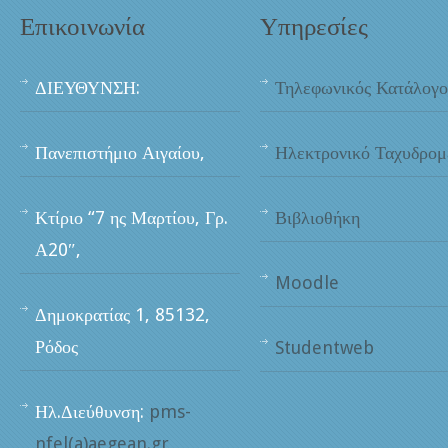
Επικοινωνία
Υπηρεσίες
ΔΙΕΥΘΥΝΣΗ:
Τηλεφωνικός Κατάλογο
Πανεπιστήμιο Αιγαίου,
Ηλεκτρονικό Ταχυδρομ
Κτίριο “7 ης Μαρτίου, Γρ.
Βιβλιοθήκη
Α20″,
Moodle
Δημοκρατίας 1, 85132,
Ρόδος
Studentweb
Ηλ.Διεύθυνση:
pms-
nfel(a)aegean.gr