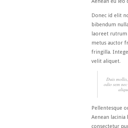
Aenean eu leo
Donec id elit n
bibendum nulla 
laoreet rutrum
metus auctor f
fringilla. Inte
velit aliquet.
Duis mollis,
odio sem nec 
aliqu
Pellentesque o
Aenean lacinia
consectetur pu