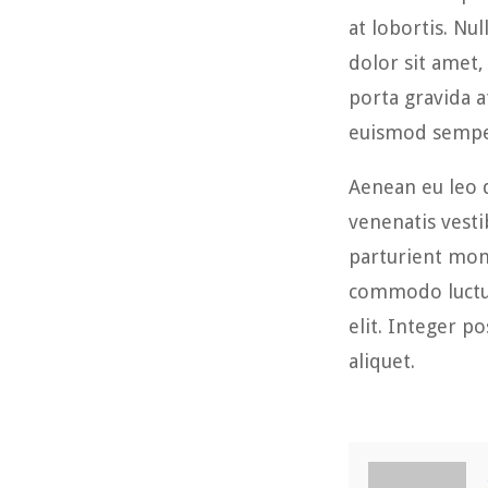
at lobortis. Nu
dolor sit amet,
porta gravida a
euismod semper
Aenean eu leo 
venenatis vest
parturient mont
commodo luctus,
elit. Integer p
aliquet.