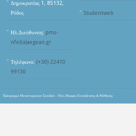
Δημοκρατίας 1, 85132,
Ρόδος
Studentweb
Ηλ.Διεύθυνση:
pms-
nfel(a)aegean.gr
Τηλέφωνο:
(+30) 22410
99130
Πρόγραμμα Μεταπτυχιακών Σπουδών - Νέες Μορφές Εκπαίδευσης & Μάθησης